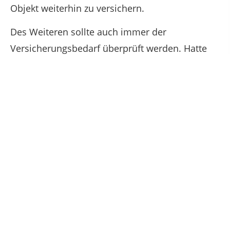
Objekt weiterhin zu versichern.
Des Weiteren sollte auch immer der
Versicherungsbedarf überprüft werden. Hatte
man ein Bürokomplex bisher nur gegen die
Gefahr „Feuer und Sturm/Hagel “ versichert, so
empfiehlt es sich in solchen Fällen über den
Abschluss einer Leitungswasserversicherung
nachzudenken.
Ferner ist die Überprüfung der
Versicherungssumme notwendig, da die
geänderte Nutzung üblicherweise auch mit
Investitionen für das Gebäude verbunden war.
Wir sind gerne bei der Ermittlung der richtigen