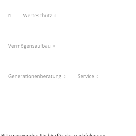
Werteschutz
Vermögensaufbau
Generationenberatung
Service
 Bitte verwenden Sie hierfür das nachfolgende