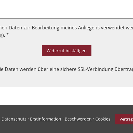
enen Daten zur Bearbeitung meines Anliegens verwendet we
g
). *
Widerruf bestätigen
ie Daten werden über eine sichere SSL-Verbindung übertra
·
·
·
·
Datenschutz
Erstinformation
Beschwerden
Cookies
Vertrag