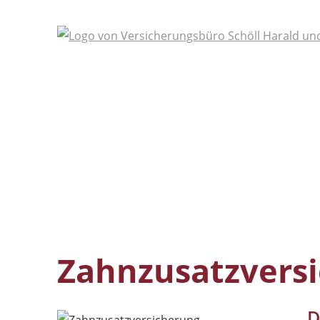
Zahnzusatzvers
D