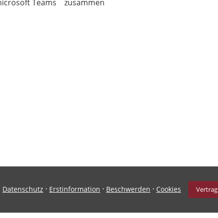
icrosoft Teams zusammen
·
·
·
·
Datenschutz
Erstinformation
Beschwerden
Cookies
Vertrag